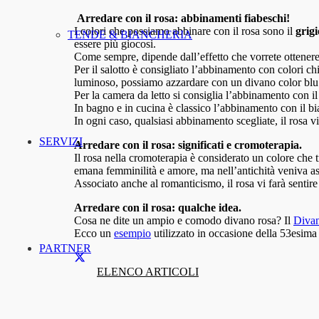
Arredare con il rosa: abbinamenti fiabeschi!
I colori che possiamo abbinare con il rosa sono il
grigi
TENDE & BIANCHERIA
essere più giocosi.
Come sempre, dipende dall’effetto che vorrete ottenere
Per il salotto è consigliato l’abbinamento con colori c
luminoso, possiamo azzardare con un divano color blu p
Per la camera da letto si consiglia l’abbinamento con i
In bagno e in cucina è classico l’abbinamento con il bi
In ogni caso, qualsiasi abbinamento scegliate, il rosa v
SERVIZI
Arredare con il rosa: significati e cromoterapia.
Il rosa nella cromoterapia è considerato un colore che t
emana femminilità e amore, ma nell’antichità veniva ass
Associato anche al romanticismo, il rosa vi farà sentir
Arredare con il rosa: qualche idea.
Cosa ne dite un ampio e comodo divano rosa? Il
Divan
Ecco un
esempio
utilizzato in occasione della 53esim
PARTNER
ELENCO ARTICOLI