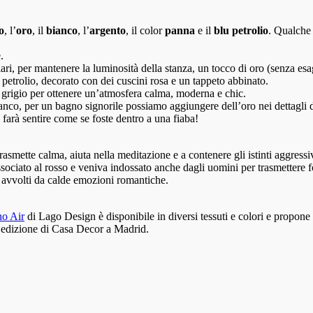
o
, l’
oro
, il
bianco
, l’
argento
, il color
panna
e il
blu petrolio
. Qualche
.
hiari, per mantenere la luminosità della stanza, un tocco di oro (senza e
etrolio, decorato con dei cuscini rosa e un tappeto abbinato.
l grigio per ottenere un’atmosfera calma, moderna e chic.
anco, per un bagno signorile possiamo aggiungere dell’oro nei dettagli de
i farà sentire come se foste dentro a una fiaba!
rasmette calma, aiuta nella meditazione e a contenere gli istinti aggress
ociato al rosso e veniva indossato anche dagli uomini per trasmettere for
e avvolti da calde emozioni romantiche.
o Air
di Lago Design è disponibile in diversi tessuti e colori e propone
a edizione di Casa Decor a Madrid.