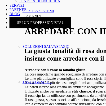
TENDE & BIANCHERIA
SERVIZI
PARTNER
PORTE & SISTEMI
BLOG
04/07/2021
CONTATTI
SEI UN PROFESSIONISTA?
ARREDARE CON IL
SOLUZIONI SALVASPAZIO
La giusta tonalità di rosa do
insieme come arredare con il 
Arredare con il rosa: la tonalità giusta.
La cosa importante quando scegliamo di arredare con i
Le tinte più utilizzate e consigliate sono il rosa cipria, i
TAVOLI & SEDIE
Il rosa antico è il più richiesto negli ultimi anni, util
Le pareti interne rosa creano un ambiente accogliente.
Utilizzato anche per arredare in
stile classico
, il
rosa a
Il
rosa cipria
, da utilizzare con parsimonia, da un effe
Il
rosa pesca
, spesso associato all’arancione, da
fresc
Per la cameretta dei bambini potrete sbizzarrirvi con tut