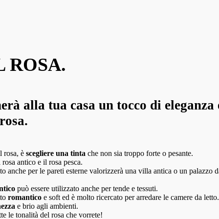
 ROSA.
nerà alla tua casa un tocco di eleganza
rosa.
l rosa, è
scegliere una tinta
che non sia troppo forte o pesante.
l rosa antico e il rosa pesca.
izzato anche per le pareti esterne valorizzerà una villa antica o un palazz
ntico
può essere utilizzato anche per tende e tessuti.
tto
romantico
e soft ed è molto ricercato per arredare le camere da letto.
hezza
e brio agli ambienti.
te le tonalità del rosa che vorrete!